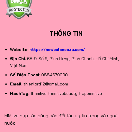
THÔNG TIN
Website
:
https://newbalance.ru.com/
Địa Chỉ
: 65 Đ. Số 9, Bình Hưng, Bình Chánh, Hồ Chí Minh,
Việt Nam
Số Điện Thoại
: 0884679000
Email
:
thienlord12@gmail.com
HashTag
: #mmlive #mmlivebeauty #appmmlive
MMlive hợp tác cùng các đối tác uy tín trong và ngoài
nước: