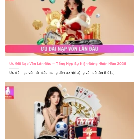
Ưu Đãi Nạp Vốn Lần Đầu – Tổng Hợp Sự Kiện Đáng Nhận Năm 2026
Ưu đãi nạp vốn lần đầu mang đến cơ hội cộng vốn để tân thủ [...]