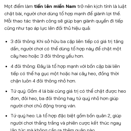
Mọt điểm làm
tiến lên miền Nam
trở nên kịch tính là luật
chặt bài, người chơi dùng tổ hợp mạnh để giành lợi thế.
Mỗi thao tác thành công sẽ giúp bạn giành quyền đi tiếp
cũng như tạo áp lực lên đối thủ hiệu quả:
3 đôi thông: Khi sở hữu ba cặp liên tiếp có giá trị tăng
dần, người chơi có thể dùng tổ hợp này để chặt một
cây heo hoặc 3 đôi thông yếu hơn.
4 đôi thông: Đây là tổ hợp mạnh với bốn cặp bài liên
tiếp có thể hạ gục một hoặc hai cây heo, đồng thời
chặn luôn 4 đôi thông nhỏ hơn.
Tứ quý: Gồm 4 lá bài cùng giá trị có thể chặt được heo
đơn, đôi heo, ba đôi thông hay tứ quý nhỏ hơn giúp
người chơi chủ động trong ván.
Tứ quý heo: Là tổ hợp đặc biệt gồm bốn quân 2, giúp
người chơi thắng trắng và phiên cược kết thúc ngay
lập tức mà không cần ra thêm quân nào.