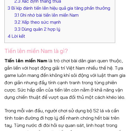
2.3
Xác định thắng thua
3
Bí kíp đánh tiến lên hiệu quả gia tăng phần thưởng
3.1
Ghi nhớ bài tiến lên miền Nam
3.2
Xếp theo sức mạnh
3.3
Dùng quân 2 hợp lý
4
Lời kết
Tiến lên miền Nam là gì?
Tiến lên miền Nam
là trò chơi bài dân gian quen thuộc,
gắn liền với hoạt động giải trí Việt Nam nhiều thế hệ. Tựa
game luôn mang đến không khí sôi động với luật tham gia
đơn giản nhưng đầy tính cạnh tranh trong từng phiên
cược. Sức hấp dẫn của tiến lên còn nằm ở khả năng vận
dụng chiến thuật để vượt qua đối thủ một cách khéo léo.
Trong mỗi ván đấu, người chơi sử dụng bộ 52 lá và cần
tính toán đường đi hợp lý để nhanh chóng hết bài trên
tay. Từng nước đi đòi hỏi sự quan sát, linh hoạt trong