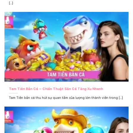
[...]
Tam Tiên Bắn Cá – Chiến Thuật Săn Cá Tăng Xu Nhanh
Tam Tiên bắn cá thu hút sự quan tâm của lượng lớn thành viên trong [...]