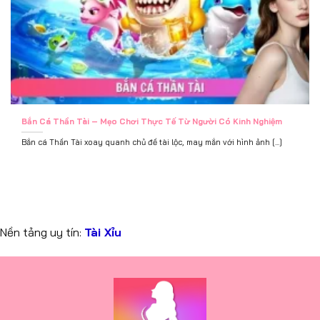
Bắn Cá Thần Tài – Mẹo Chơi Thực Tế Từ Người Có Kinh Nghiệm
Bắn cá Thần Tài xoay quanh chủ đề tài lộc, may mắn với hình ảnh [...]
Nền tảng uy tín:
Tài Xỉu