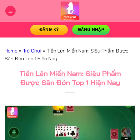
Chuyển
đến
nội
dung
ĐĂNG KÝ
ĐĂNG NHẬP
Home
»
Trò Chơi
»
Tiến Lên Miền Nam: Siêu Phẩm Được
Săn Đón Top 1 Hiện Nay
Tiến Lên Miền Nam: Siêu Phẩm
Được Săn Đón Top 1 Hiện Nay