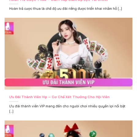
Hoàn trả cược thua là chế độ ưu đãi riêng được triển khai nhằm hỗ [...]
Ưu Đãi Thành Viên Vip – Cơ Chế Xét Thưởng Cho Hội Viên
Ưu đãi thành viên VIP mang đến cho người chơi nhiều quyền lợi nổi bật
[...]