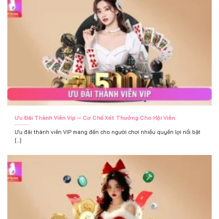
Ưu Đãi Thành Viên Vip – Cơ Chế Xét Thưởng Cho Hội Viên
Ưu đãi thành viên VIP mang đến cho người chơi nhiều quyền lợi nổi bật
[...]