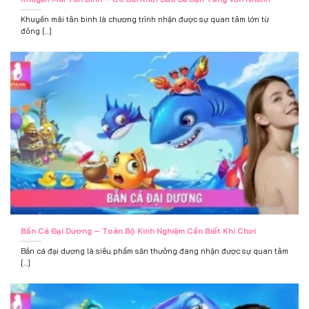
Khuyến mãi tân binh là chương trình nhận được sự quan tâm lớn từ
đông [...]
Bắn Cá Đại Dương – Toàn Bộ Kinh Nghiệm Cần Biết Khi Chơi
Bắn cá đại dương là siêu phẩm săn thưởng đang nhận được sự quan tâm
[...]