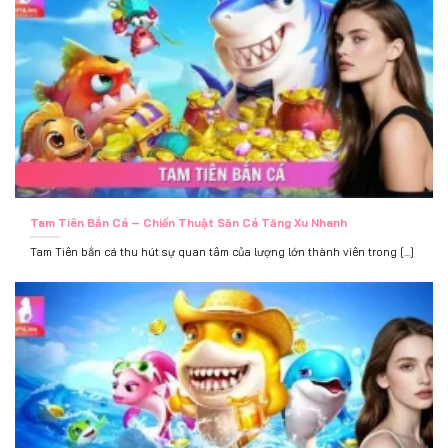
Tam Tiên Bắn Cá – Chiến Thuật Săn Cá Tăng Xu Nhanh
Tam Tiên bắn cá thu hút sự quan tâm của lượng lớn thành viên trong [...]