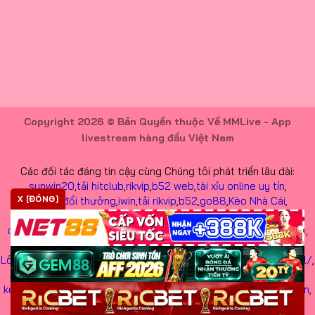
Copyright 2026 © Bản Quyền thuộc Về MMLive - App
livestream hàng đầu Việt Nam
Các đối tác đáng tin cậy cùng Chúng tôi phát triển lâu dài:
sunwin20
,
tải hitclub
,
rikvip
,
b52 web
,
tài xỉu online uy tín
,
X [ĐÓNG]
bắn cá đổi thưởng
,
iwin
,
tải rikvip
,
b52
,
go88
,
Kèo Nhà Cái
,
Kèo Nhà Cái
,
Kèo Nhà Cái
,
hitclub
,
tài xỉu online
,
Xin88
,
7M
,
chơi bắn cá đổi thưởng
,
kqbd trực tuyến
,
KQBD
,
v9bet link
,
v9bet
,
tỷ lệ kèo nhà cái 5
,
Kèo nhà cái
,
Sun.win
,
Sun Win
,
Go888
,
Go88
,
Lô đề online
,
Lô đề online
,
iwinclub
,
https://rebeccagroenendijk.nl/
,
rikvip
,
hit club
,
game tài xỉu
,
Kèo nhà cái
,
rik vip
,
hit club
,
kèo nhà cái hôm nay
,
kèo nhà cái
,
cakhiatv
,
cakhia tv
,
Max88
,
sunwin
,
hit club
,
ty le keo
,
keo nha cai