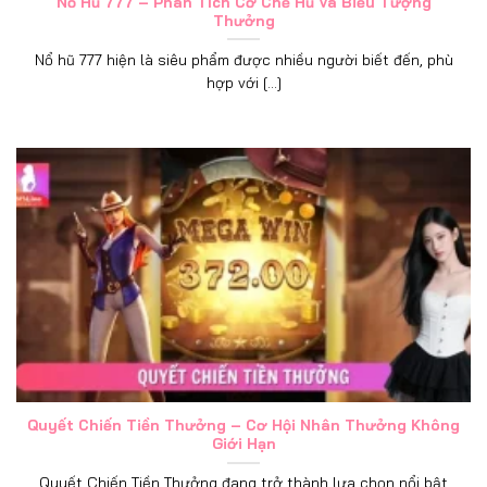
Nổ Hũ 777 – Phân Tích Cơ Chế Hũ Và Biểu Tượng
Thưởng
Nổ hũ 777 hiện là siêu phẩm được nhiều người biết đến, phù
hợp với [...]
Quyết Chiến Tiền Thưởng – Cơ Hội Nhân Thưởng Không
Giới Hạn
Quyết Chiến Tiền Thưởng đang trở thành lựa chọn nổi bật