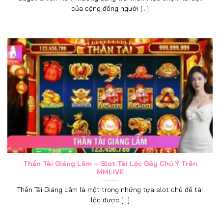
của cộng đồng người [...]
Thần Tài Giáng Lâm – Slot Tài Lộc Gây Chú Ý Trên
MMLIVE
Thần Tài Giáng Lâm là một trong những tựa slot chủ đề tài
lộc được [...]