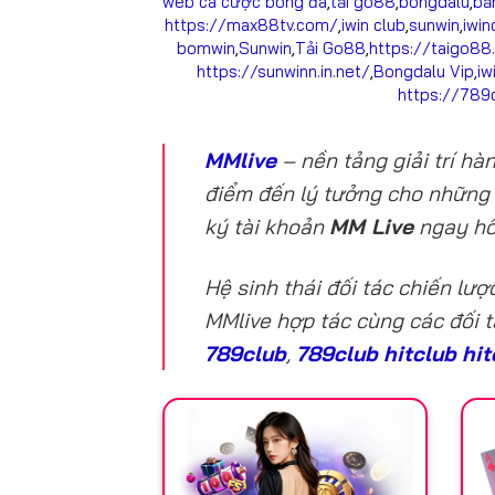
web cá cược bóng đá
,
tải go88
,
bongdalu
,
bắ
https://max88tv.com/
,
iwin club
,
sunwin
,
iwin
bomwin
,
Sunwin
,
Tải Go88
,
https://taigo88
https://sunwinn.in.net/
,
Bongdalu Vip
,
iw
https://789
MMlive
– nền tảng giải trí hà
điểm đến lý tưởng cho những
ký tài khoản
MM Live
ngay hôm
Hệ sinh thái đối tác chiến lư
MMlive hợp tác cùng các đối t
789club
,
789club
hitclub
hit