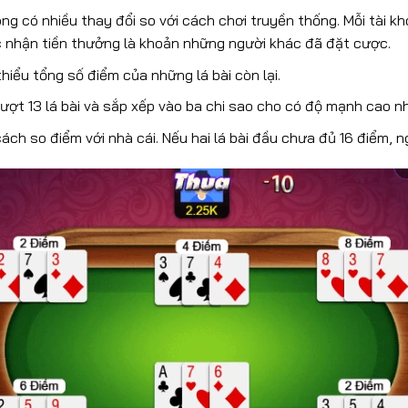
g có nhiều thay đổi so với cách chơi truyền thống. Mỗi tài k
c nhận tiền thưởng là khoản những người khác đã đặt cược.
hiểu tổng số điểm của những lá bài còn lại.
ượt 13 lá bài và sắp xếp vào ba chi sao cho có độ mạnh cao nh
ch so điểm với nhà cái. Nếu hai lá bài đầu chưa đủ 16 điểm, ng