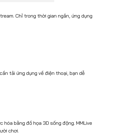
tream. Chỉ trong thời gian ngắn, ứng dụng
cần tải ứng dụng về điện thoại, bạn dễ
c hóa bằng đồ họa 3D sống động. MMLive
ười chơi.