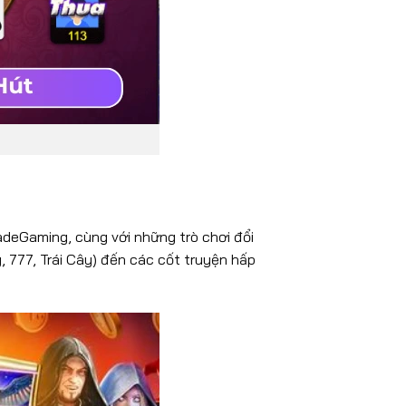
deGaming, cùng với những trò chơi đổi
, 777, Trái Cây) đến các cốt truyện hấp