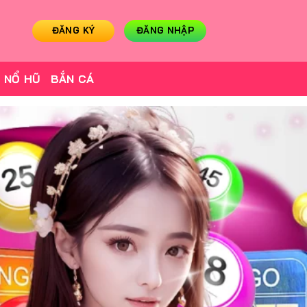
ĐĂNG KÝ
ĐĂNG NHẬP
NỔ HŨ
BẮN CÁ