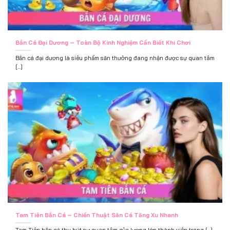
Bắn Cá Đại Dương – Toàn Bộ Kinh Nghiệm Cần Biết Khi Chơi
Bắn cá đại dương là siêu phẩm săn thưởng đang nhận được sự quan tâm
[...]
Tam Tiên Bắn Cá – Chiến Thuật Săn Cá Tăng Xu Nhanh