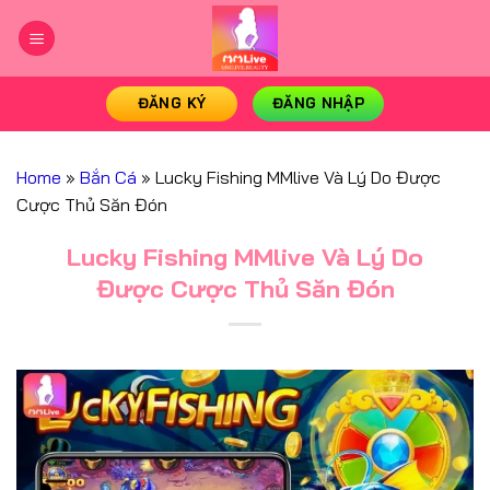
Chuyển
đến
nội
dung
ĐĂNG KÝ
ĐĂNG NHẬP
Home
»
Bắn Cá
»
Lucky Fishing MMlive Và Lý Do Được
Cược Thủ Săn Đón
Lucky Fishing MMlive Và Lý Do
Được Cược Thủ Săn Đón