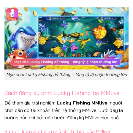
Mẹo chơi Lucky Fishing dễ thắng – tăng tỷ lệ nhận thưởng lớn
Cách đăng ký chơi Lucky Fishing tại MMlive
Để tham gia trải nghiệm
Lucky Fishing MMlive
, người
chơi cần có tài khoản trên hệ thống MMlive. Dưới đây là
hướng dẫn chi tiết các bước đăng ký MMlive hiệu quả:
Bước 1: Truy cập trang chủ chính thức của MMlive