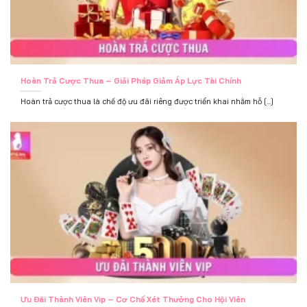
Hoàn Trả Cược Thua – Giải Pháp Giảm Áp Lực Tài Chính
Hoàn trả cược thua là chế độ ưu đãi riêng được triển khai nhằm hỗ [...]
Ưu Đãi Thành Viên Vip – Cơ Chế Xét Thưởng Cho Hội Viên