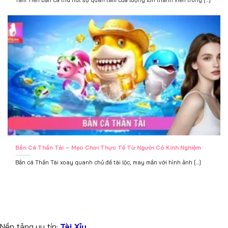
Tam Tiên bắn cá thu hút sự quan tâm của lượng lớn thành viên trong [...]
Bắn Cá Thần Tài – Mẹo Chơi Thực Tế Từ Người Có Kinh Nghiệm
Bắn cá Thần Tài xoay quanh chủ đề tài lộc, may mắn với hình ảnh [...]
Nền tảng uy tín:
Tài Xỉu