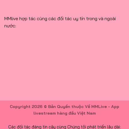
MMlive hợp tác cùng các đối tác uy tín trong và ngoài
nước:
Copyright 2026 © Bản Quyền thuộc Về MMLive - App
livestream hàng đầu Việt Nam
Các đối tác đáng tin cậy cùng Chúng tôi phát triển lâu dài: