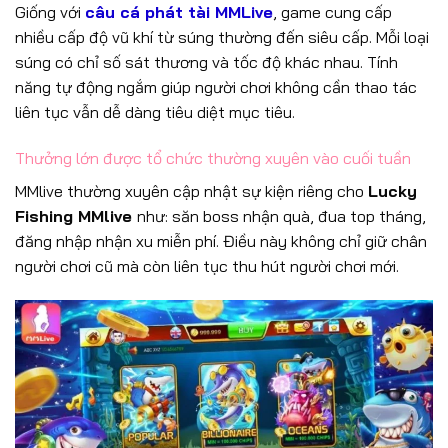
Giống với
câu cá phát tài MMLive
, game cung cấp
nhiều cấp độ vũ khí từ súng thường đến siêu cấp. Mỗi loại
súng có chỉ số sát thương và tốc độ khác nhau. Tính
năng tự động ngắm giúp người chơi không cần thao tác
liên tục vẫn dễ dàng tiêu diệt mục tiêu.
Thưởng lớn được tổ chức thường xuyên vào cuối tuần
MMlive thường xuyên cập nhật sự kiện riêng cho
Lucky
Fishing MMlive
như: săn boss nhận quà, đua top tháng,
đăng nhập nhận xu miễn phí. Điều này không chỉ giữ chân
người chơi cũ mà còn liên tục thu hút người chơi mới.